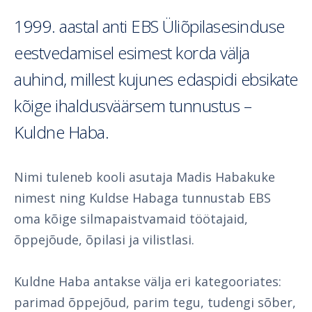
1999. aastal anti EBS Üliõpilasesinduse
eestvedamisel esimest korda välja
auhind, millest kujunes edaspidi ebsikate
kõige ihaldusväärsem tunnustus –
Kuldne Haba.
Nimi tuleneb kooli asutaja Madis Habakuke
nimest ning Kuldse Habaga tunnustab EBS
oma kõige silmapaistvamaid töötajaid,
õppejõude, õpilasi ja vilistlasi.
Kuldne Haba antakse välja eri kategooriates:
parimad õppejõud, parim tegu, tudengi sõber,