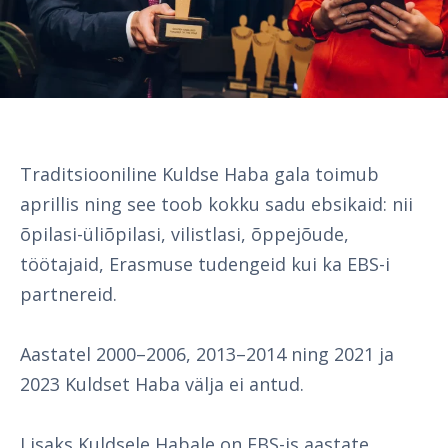
Traditsiooniline Kuldse Haba gala toimub
aprillis ning see toob kokku sadu ebsikaid: nii
õpilasi-üliõpilasi, vilistlasi, õppejõude,
töötajaid, Erasmuse tudengeid kui ka EBS-i
partnereid.
Aastatel 2000–2006, 2013–2014 ning 2021 ja
2023 Kuldset Haba välja ei antud.
Lisaks Kuldsele Habale on EBS-is aastate