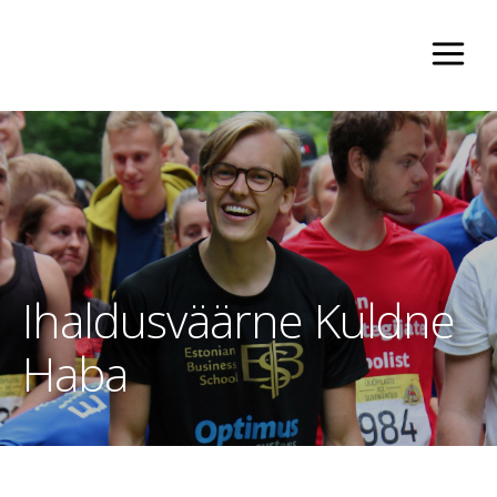
Ihaldusväärne Kuldne
Haba