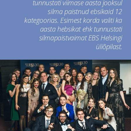
tunnustati viimase aasta jooksul
silma paistnud ebsikaid 12
kategoorias. Esimest korda valiti ka
aasta hebsikat ehk tunnustati
silmapaistvaimat EBS Helsingi
üliõpilast.