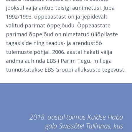
jooksul välja antud teisigi aunimetusi. Juba
1992/1993. õppeaastast on järjepidevalt
valitud parimat õppejõudu. Õppeaastate
parimad õppejõud on nimetatud üliõpilaste
tagasiside ning teadus- ja arendustöö
tulemuste põhjal. 2006. aastal hakati välja
andma auhinda EBS-i Parim Tegu, millega
tunnustatakse EBS Groupi allüksuste tegevust.
2018. aastal toimus Kuldse Haba
gala Swissôtel Tallinnas, kus