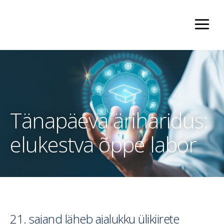
Tänapäeva äriharidus:
elukestva õppe labor
21. sajand läheb ajalukku ülikiirete