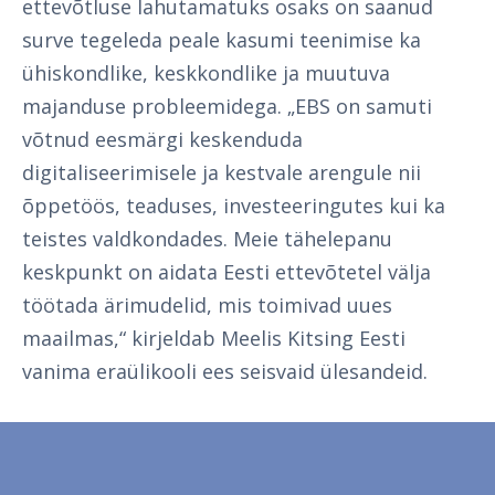
ettevõtluse lahutamatuks osaks on saanud
surve tegeleda peale kasumi teenimise ka
ühiskondlike, keskkondlike ja muutuva
majanduse probleemidega. „EBS on samuti
võtnud eesmärgi keskenduda
digitaliseerimisele ja kestvale arengule nii
õppetöös, teaduses, investeeringutes kui ka
teistes valdkondades. Meie tähelepanu
keskpunkt on aidata Eesti ettevõtetel välja
töötada ärimudelid, mis toimivad uues
maailmas,“ kirjeldab Meelis Kitsing Eesti
vanima eraülikooli ees seisvaid ülesandeid.