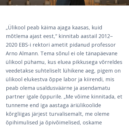
„Ülikool peab käima ajaga kaasas, kuid
mõtlema ajast eest,“ kinnitab aastail 2012–
2020 EBS-i rektori ametit pidanud professor
Arno Almann. Tema sõnul ei ole tänapäevane
ülikool pühamu, kus eluea pikkusega võrreldes
veedetakse suhteliselt lühikene aeg, pigem on
ülikool elukestva õppe labor ja kiirendi, mis
peab olema usaldusväärne ja asendamatu
partner igale õppurile. „Me võime kinnitada, et
tunneme end iga aastaga äriülikoolide
kõrgliigas järjest turvalisemalt, me oleme
õpihimulised ja õpivõimelised, oskame