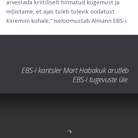
arvestada kriitiliselt hinnatud kogemust ja
mõistame, et ajas tuleb tulevik oodatust
kiiremini kohale,“ iseloomustab Almann EBS-i.
EBS-i kantsler Mart Habakuk arutleb
EBS-i tugevuste üle.